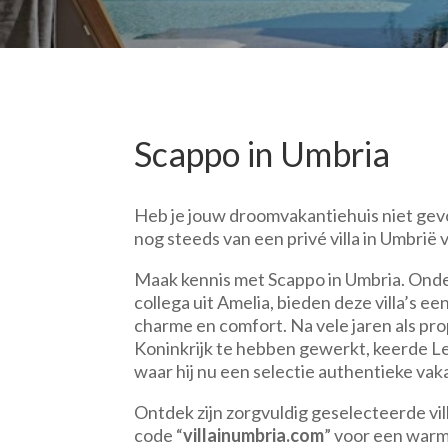
Scappo in Umbria
Heb je jouw droomvakantiehuis niet gev
nog steeds van een privé villa in Umbrië v
Maak kennis met Scappo in Umbria. Onde
collega uit Amelia, bieden deze villa’s e
charme en comfort. Na vele jaren als pr
Koninkrijk te hebben gewerkt, keerde Le
waar hij nu een selectie authentieke va
Ontdek zijn zorgvuldig geselecteerde vill
code “
villainumbria.com
” voor een warm