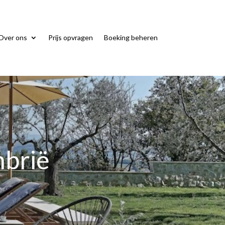
Over ons
Prijs opvragen
Boeking beheren
mbrië