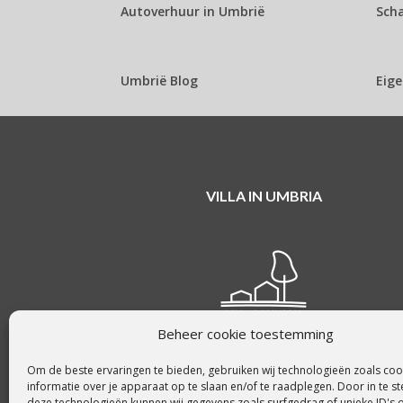
Autoverhuur in Umbrië
Sch
Umbrië Blog
Eige
VILLA IN UMBRIA
Beheer cookie toestemming
Om de beste ervaringen te bieden, gebruiken wij technologieën zoals co
informatie over je apparaat op te slaan en/of te raadplegen. Door in te
deze technologieën kunnen wij gegevens zoals surfgedrag of unieke ID's 