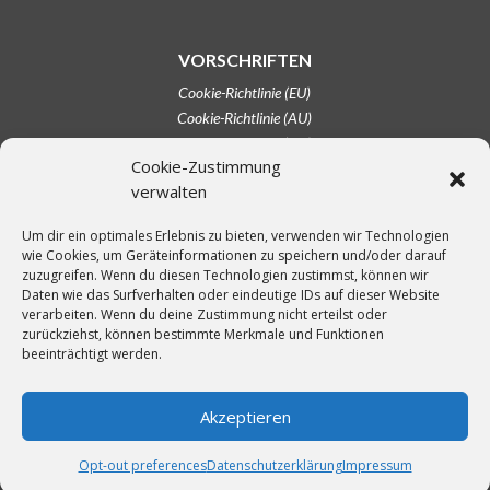
VORSCHRIFTEN
Cookie-Richtlinie (EU)
Cookie-Richtlinie (AU)
Cookie-Richtlinie (CA)
Cookie-Zustimmung
Cookie-Richtlinie (UK)
verwalten
Haftungsausschluss
Impressum
Um dir ein optimales Erlebnis zu bieten, verwenden wir Technologien
Opt-out-Einstellungen
wie Cookies, um Geräteinformationen zu speichern und/oder darauf
Datenschutzerklärung (EU)
zuzugreifen. Wenn du diesen Technologien zustimmst, können wir
Datenschutzerklärung (AU)
Daten wie das Surfverhalten oder eindeutige IDs auf dieser Website
verarbeiten. Wenn du deine Zustimmung nicht erteilst oder
Datenschutzerklärung (CA)
zurückziehst, können bestimmte Merkmale und Funktionen
Datenschutzerklärung (UK)
beeinträchtigt werden.
Datenschutzerklärung (US)
Allgemeine Geschäftsbedingungen
Akzeptieren
Opt-out preferences
Datenschutzerklärung
Impressum