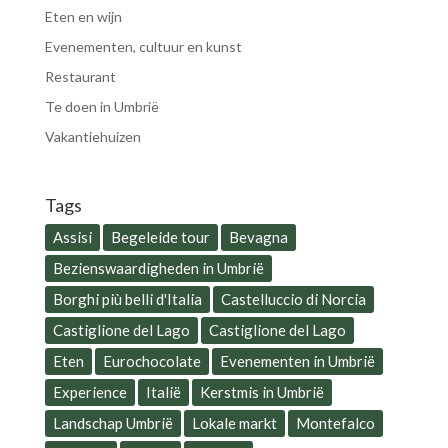
Eten en wijn
Evenementen, cultuur en kunst
Restaurant
Te doen in Umbrië
Vakantiehuizen
Tags
Assisi
Begeleide tour
Bevagna
Bezienswaardigheden in Umbrië
Borghi più belli d'Italia
Castelluccio di Norcia
Castiglione del Lago
Castiglione del Lago
Eten
Eurochocolate
Evenementen in Umbrië
Experience
Italië
Kerstmis in Umbrië
Landschap Umbrië
Lokale markt
Montefalco