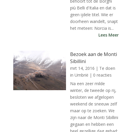
behoort tot de Borghi
più Belli d'Italia en dat is
geen ijdele titel. Wie er
doorheen wandelt, snapt
het meteen: Norcia is...
Lees Meer
Bezoek aan de Monti
Sibillini
mrt 14, 2016
|
Te doen
in Umbrië
| 0 reacties
Na een zeer milde
winter, de tweede op rij,
besloten we afgelopen
weekend de sneeuw zelf
maar op te zoeken. We
zijn naar de Monti Sibillini
gegaan en hebben een
heel gezellige dag gehad: