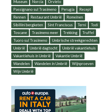
Museum
Norcia
Orvieto
Passignano sul Trasimeno
Perugia
Recept
Rennen
Restaurant Umbrië
Romeinen
Sibillini bergketen
Sint Franciscus
Terni
Todi
Toscane
Trasimeno meer
Trekking
Truffel
Tuoro sul Trasimeno
Umbrische streekgerechten
Umbrië
Umbrië dagtocht
Umbrië vakantiehuis
Vakantiehuis in Umbrië
Vakantie Umbrië
Wandelen
Wandelen in Umbrië
Wijnproeven
Wijn Umbrië