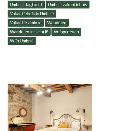
Umbrië dagtocht
Umbrië vakantiehuis
Vakantiehuis in Umbrië
Vakantie Umbrië
Wandelen
Wandelen in Umbrië
Wijnproeven
Wijn Umbrië