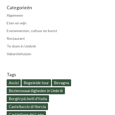
Categorieën
Algemeen
Eten en wijn
Evenementen, cultuur en kunst
Restaurant
Te doen in Umbrië
Vakantiehuizen
Tags
Assisi
Begeleide tour
Bevagna
Bezienswaardigheden in Umbrië
Borghi più belli d'Italia
Castelluccio di Norcia
Castiglione del Lago