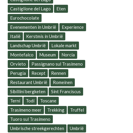
Castiglione del Lago
Eten
Eurochocolate
Evenementen in Umbrië
Experience
Italië
Kerstmis in Umbrië
Landschap Umbrië
Lokale markt
Montefalco
Museum
Norcia
Orvieto
Passignano sul Trasimeno
Perugia
Recept
Rennen
Restaurant Umbrië
Romeinen
Sibillini bergketen
Sint Franciscus
Terni
Todi
Toscane
Trasimeno meer
Trekking
Truffel
Tuoro sul Trasimeno
Umbrische streekgerechten
Umbrië