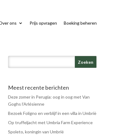
Over ons
Prijs opvragen
Boeking beheren
Meest recente berichten
Deze zomer in Perugia: oog in oog met Van
Goghs l’Arlésienne
Bezoek Foligno en verblijf in een villa in Umbrië
Op truffeljacht met Umbria Farm Experience
Spoleto, koningin van Umbrië