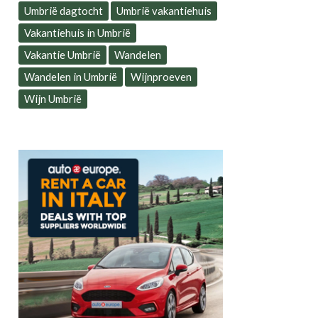
Umbrië dagtocht
Umbrië vakantiehuis
Vakantiehuis in Umbrië
Vakantie Umbrië
Wandelen
Wandelen in Umbrië
Wijnproeven
Wijn Umbrië