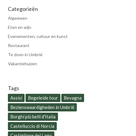
Categorieën
Algemeen
Eten en wijn
Evenementen, cultuur en kunst
Restaurant
Te doen in Umbrië
Vakantiehuizen
Tags
Assisi
Begeleide tour
Bevagna
Bezienswaardigheden in Umbrië
Borghi più belli d'Italia
Castelluccio di Norcia
Castiglione del Lago