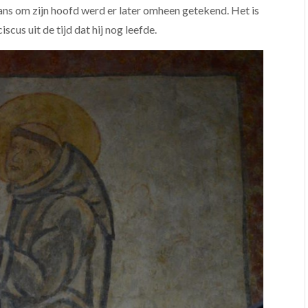
rans om zijn hoofd werd er later omheen getekend. Het is
cus uit de tijd dat hij nog leefde.