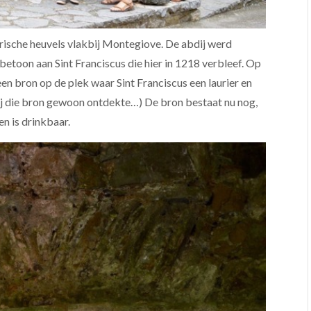
rische heuvels vlakbij Montegiove.
De abdij werd
betoon aan Sint Franciscus die hier in 1218 verbleef. Op
en bron op de plek waar Sint Franciscus een laurier en
 hij die bron gewoon ontdekte…) De bron bestaat nu nog,
en is drinkbaar.