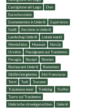
Castiglione del Lago
Eten
Eurochocolate
Evenementen in Umbrië
Experience
Italië
Kerstmis in Umbrië
Landschap Umbrië
Lokale markt
Montefalco
Museum
Norcia
Orvieto
Passignano sul Trasimeno
Perugia
Recept
Rennen
Restaurant Umbrië
Romeinen
Sibillini bergketen
Sint Franciscus
Terni
Todi
Toscane
Trasimeno meer
Trekking
Truffel
Tuoro sul Trasimeno
Umbrische streekgerechten
Umbrië