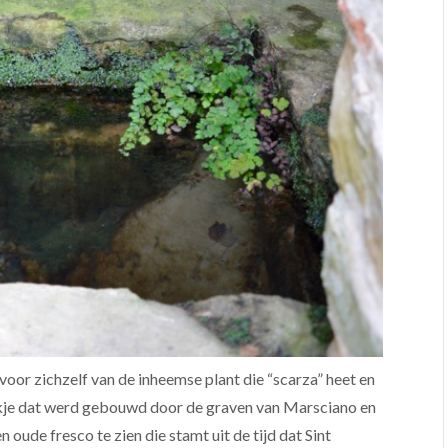
voor zichzelf van de inheemse plant die “scarza” heet en
erkje dat werd gebouwd door de graven van Marsciano en
n oude fresco te zien die stamt uit de tijd dat Sint