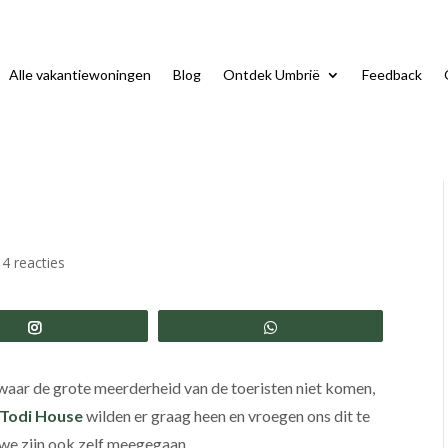
Alle vakantiewoningen
Blog
Ontdek Umbrië
Feedback
|
4 reacties
Share
Share
 waar de grote meerderheid van de toeristen niet komen,
Todi House
wilden er graag heen en vroegen ons dit te
we zijn ook zelf meegegaan.