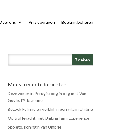
Over ons
Prijs opvragen
Boeking beheren
Meest recente berichten
Deze zomer in Perugia: oog in oog met Van
Goghs l’Arlésienne
Bezoek Foligno en verblijf in een villa in Umbrië
Op truffeljacht met Umbria Farm Experience
Spoleto, koningin van Umbrië