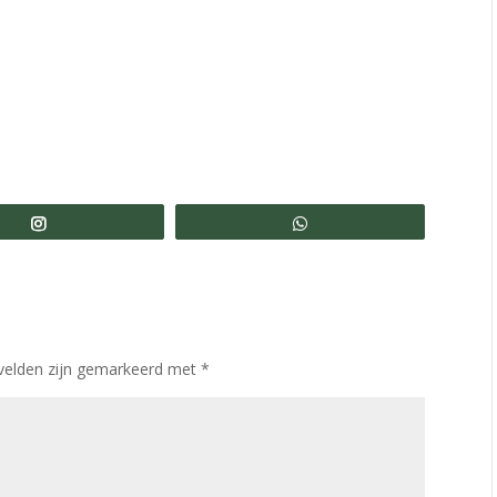
Share
Share
 velden zijn gemarkeerd met
*