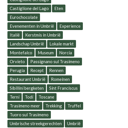
Castiglione del Lago
Eten
Eurochocolate
Evenementen in Umbrië
Experience
Italië
Kerstmis in Umbrië
Landschap Umbrië
Lokale markt
Montefalco
Museum
Norcia
Orvieto
Passignano sul Trasimeno
Perugia
Recept
Rennen
Restaurant Umbrië
Romeinen
Sibillini bergketen
Sint Franciscus
Terni
Todi
Toscane
Trasimeno meer
Trekking
Truffel
Tuoro sul Trasimeno
Umbrische streekgerechten
Umbrië