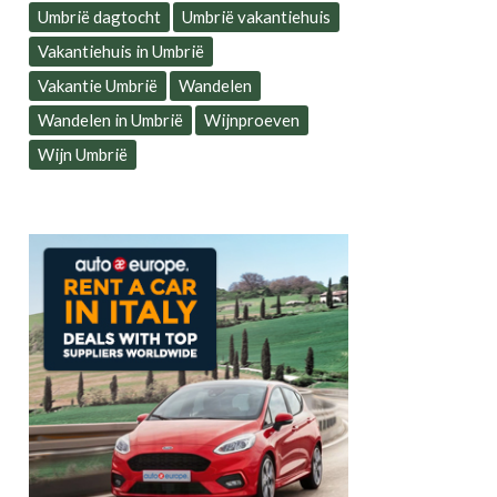
Umbrië dagtocht
Umbrië vakantiehuis
Vakantiehuis in Umbrië
Vakantie Umbrië
Wandelen
Wandelen in Umbrië
Wijnproeven
Wijn Umbrië