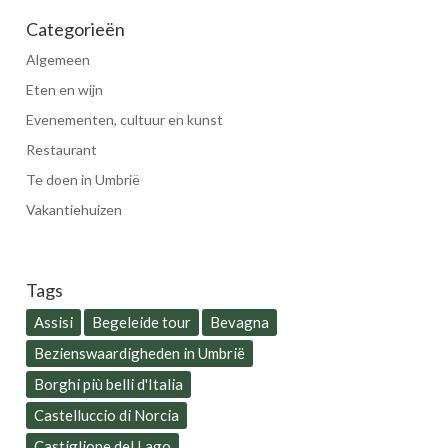
Categorieën
Algemeen
Eten en wijn
Evenementen, cultuur en kunst
Restaurant
Te doen in Umbrië
Vakantiehuizen
Tags
Assisi
Begeleide tour
Bevagna
Bezienswaardigheden in Umbrië
Borghi più belli d'Italia
Castelluccio di Norcia
Castiglione del Lago