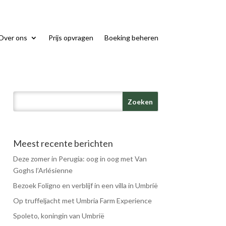
Over ons
Prijs opvragen
Boeking beheren
Meest recente berichten
Deze zomer in Perugia: oog in oog met Van
Goghs l’Arlésienne
Bezoek Foligno en verblijf in een villa in Umbrië
Op truffeljacht met Umbria Farm Experience
Spoleto, koningin van Umbrië