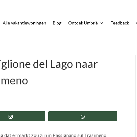
Alle vakantiewoningen
Blog
Ontdek Umbrië
Feedback
iglione del Lago naar
simeno
Share
Share
g dat er markt zou zijn in Passignano sul Trasimeno.