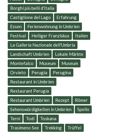
Borghi più belli d'Italia
Castiglione del Lago
Erfahrung
Essen
Ferienwohnung in Umbrien
Festival
Heiliger Franziskus
Italien
La Galleria Nazionale dell'Umbria
Landschaft Umbrien
Lokale Märkte
Montefalco
Museum
Museum
Orvieto
Perugia
Perugina
Restaurant in Umbrien
Restaurant Perugia
Restaurant Umbrien
Rezept
Römer
Sehenswürdigkeiten in Umbrien
Spello
Terni
Todi
Toskana
Trasimeno See
Trekking
Trüffel