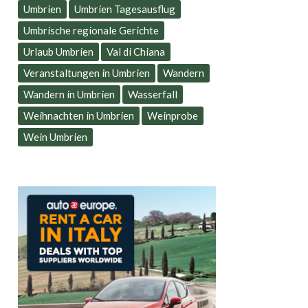
Umbrien
Umbrien Tagesausflug
Umbrische regionale Gerichte
Urlaub Umbrien
Val di Chiana
Veranstaltungen in Umbrien
Wandern
Wandern in Umbrien
Wasserfall
Weihnachten in Umbrien
Weinprobe
Wein Umbrien