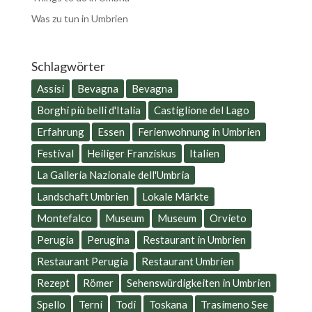
Was zu tun in Umbrien
Schlagwörter
Assisi
Bevagna
Bevagna
Borghi più belli d'Italia
Castiglione del Lago
Erfahrung
Essen
Ferienwohnung in Umbrien
Festival
Heiliger Franziskus
Italien
La Galleria Nazionale dell'Umbria
Landschaft Umbrien
Lokale Märkte
Montefalco
Museum
Museum
Orvieto
Perugia
Perugina
Restaurant in Umbrien
Restaurant Perugia
Restaurant Umbrien
Rezept
Römer
Sehenswürdigkeiten in Umbrien
Spello
Terni
Todi
Toskana
Trasimeno See