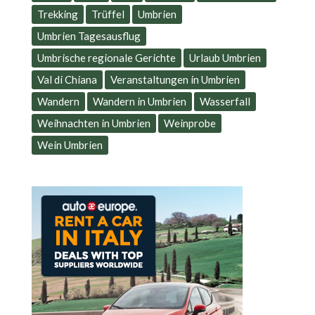
Trekking
Trüffel
Umbrien
Umbrien Tagesausflug
Umbrische regionale Gerichte
Urlaub Umbrien
Val di Chiana
Veranstaltungen in Umbrien
Wandern
Wandern in Umbrien
Wasserfall
Weihnachten in Umbrien
Weinprobe
Wein Umbrien