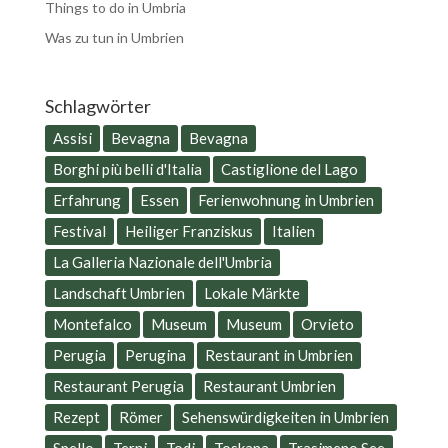
Things to do in Umbria
Was zu tun in Umbrien
Schlagwörter
Assisi
Bevagna
Bevagna
Borghi più belli d'Italia
Castiglione del Lago
Erfahrung
Essen
Ferienwohnung in Umbrien
Festival
Heiliger Franziskus
Italien
La Galleria Nazionale dell'Umbria
Landschaft Umbrien
Lokale Märkte
Montefalco
Museum
Museum
Orvieto
Perugia
Perugina
Restaurant in Umbrien
Restaurant Perugia
Restaurant Umbrien
Rezept
Römer
Sehenswürdigkeiten in Umbrien
Spello
Terni
Todi
Toskana
Trasimeno See