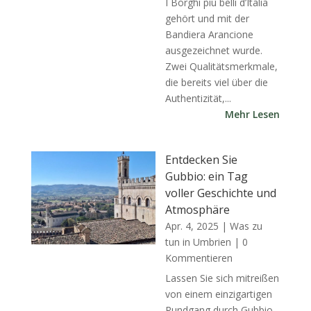
I Borghi più belli d’Italia
gehört und mit der
Bandiera Arancione
ausgezeichnet wurde.
Zwei Qualitätsmerkmale,
die bereits viel über die
Authentizität,...
Mehr Lesen
Entdecken Sie
Gubbio: ein Tag
voller Geschichte und
Atmosphäre
Apr. 4, 2025
|
Was zu
tun in Umbrien
| 0
Kommentieren
Lassen Sie sich mitreißen
von einem einzigartigen
Rundgang durch Gubbio,