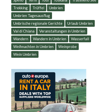
Trekking
Trüffel
Umbrien
Umbrien Tagesausflug
Umbrische regionale Gerichte
Urlaub Umbrien
Val di Chiana
Veranstaltungen in Umbrien
Wandern
Wandern in Umbrien
Wasserfall
Weihnachten in Umbrien
Weinprobe
Wein Umbrien