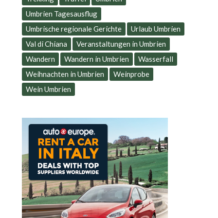
Umbrien Tagesausflug
Umbrische regionale Gerichte
Urlaub Umbrien
Val di Chiana
Veranstaltungen in Umbrien
Wandern
Wandern in Umbrien
Wasserfall
Weihnachten in Umbrien
Weinprobe
Wein Umbrien