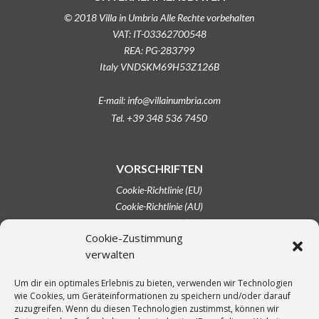
© 2018 Villa in Umbria Alle Rechte vorbehalten
VAT: IT-03362700548
REA: PG-283799
Italy VNDSKM69H53Z126B
E-mail: info@villainumbria.com
Tel. +39 348 536 7450
VORSCHRIFTEN
Cookie-Richtlinie (EU)
Cookie-Richtlinie (AU)
Cookie-Richtlinie (CA)
Cookie-Zustimmung
Cookie-Richtlinie (UK)
verwalten
Haftungsausschluss
Impressum
Um dir ein optimales Erlebnis zu bieten, verwenden wir Technologien
Opt-out-Einstellungen
wie Cookies, um Geräteinformationen zu speichern und/oder darauf
Datenschutzerklärung (EU)
zuzugreifen. Wenn du diesen Technologien zustimmst, können wir