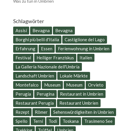
Was zu tun in Umbrien
Schlagwörter
Assisi
Bevagna
Bevagna
Borghi più belli d'Italia
Castiglione del Lago
Erfahrung
Essen
Ferienwohnung in Umbrien
Festival
Heiliger Franziskus
Italien
La Galleria Nazionale dell'Umbria
Landschaft Umbrien
Lokale Märkte
Montefalco
Museum
Museum
Orvieto
Perugia
Perugina
Restaurant in Umbrien
Restaurant Perugia
Restaurant Umbrien
Rezept
Römer
Sehenswürdigkeiten in Umbrien
Spello
Terni
Todi
Toskana
Trasimeno See
Trekking
Trüffel
Umbrien