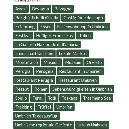
Assisi
Bevagna
Bevagna
Borghi più belli d'Italia
Castiglione del Lago
Erfahrung
Essen
Ferienwohnung in Umbrien
Festival
Heiliger Franziskus
Italien
La Galleria Nazionale dell'Umbria
Landschaft Umbrien
Lokale Märkte
Montefalco
Museum
Museum
Orvieto
Perugia
Perugina
Restaurant in Umbrien
Restaurant Perugia
Restaurant Umbrien
Rezept
Römer
Sehenswürdigkeiten in Umbrien
Spello
Terni
Todi
Toskana
Trasimeno See
Trekking
Trüffel
Umbrien
Umbrien Tagesausflug
Umbrische regionale Gerichte
Urlaub Umbrien