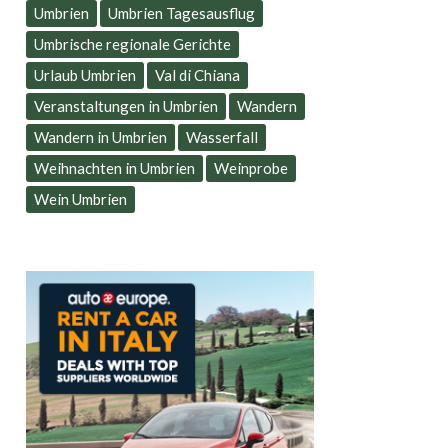
Umbrien
Umbrien Tagesausflug
Umbrische regionale Gerichte
Urlaub Umbrien
Val di Chiana
Veranstaltungen in Umbrien
Wandern
Wandern in Umbrien
Wasserfall
Weihnachten in Umbrien
Weinprobe
Wein Umbrien