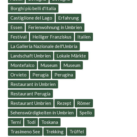
Borghi più belli d'Italia
Castiglione del Lago
Erfahrung
Essen
Ferienwohnung in Umbrien
Festival
Heiliger Franziskus
Italien
La Galleria Nazionale dell'Umbria
Landschaft Umbrien
Lokale Märkte
Montefalco
Museum
Museum
Orvieto
Perugia
Perugina
Restaurant in Umbrien
Restaurant Perugia
Restaurant Umbrien
Rezept
Römer
Sehenswürdigkeiten in Umbrien
Spello
Terni
Todi
Toskana
Trasimeno See
Trekking
Trüffel