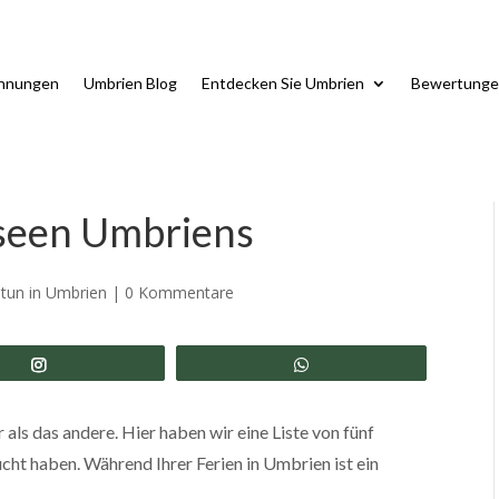
ohnungen
Umbrien Blog
Entdecken Sie Umbrien
Bewertunge
useen Umbriens
tun in Umbrien
|
0 Kommentare
Share
Share
 als das andere. Hier haben wir eine Liste von fünf
ht haben. Während Ihrer Ferien in Umbrien ist ein