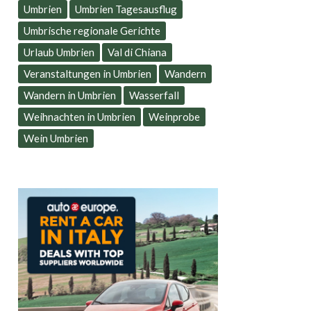
Umbrien
Umbrien Tagesausflug
Umbrische regionale Gerichte
Urlaub Umbrien
Val di Chiana
Veranstaltungen in Umbrien
Wandern
Wandern in Umbrien
Wasserfall
Weihnachten in Umbrien
Weinprobe
Wein Umbrien