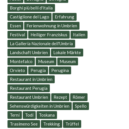
Borghi più belli d'Italia
Castiglione del Lago
Erfahrung
Essen
Ferienwohnung in Umbrien
Festival
Heiliger Franziskus
Italien
La Galleria Nazionale dell'Umbria
Landschaft Umbrien
Lokale Märkte
Montefalco
Museum
Museum
Orvieto
Perugia
Perugina
Restaurant in Umbrien
Restaurant Perugia
Restaurant Umbrien
Rezept
Römer
Sehenswürdigkeiten in Umbrien
Spello
Terni
Todi
Toskana
Trasimeno See
Trekking
Trüffel