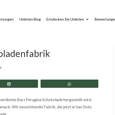
ohnungen
Umbrien Blog
Entdecken Sie Umbrien
Bewertunge
oladenfabrik
e
Share
Share
e berühmte Baci Perugina Schokolade hergestellt wird.
mack. Wir besuchtendie Fabrik, die jetzt in San Sisto
lade.